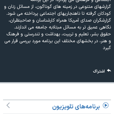
دنبال کنید
مستندها
فرهنگ و زندگی
گزارشهای متنوعی در زمینه های گوناگون، از مسائل زنان و
کودکان گرفته تا ناهنجاریهای اجتماعی پرداخته می شود.
حقوق شهروندی
انتخابات ریاست جمهوری آمریکا ۲۰۲۴
گزارشگران صدای آمریکا همراه کارشناسان و صاحبنظران،
اقتصادی
حمله جمهوری اسلامی به اسرائیل
نگاهی عمیق تر به مسائل مبتلابه جامعه می اندازند.
رمز مهسا
علم و فناوری
حقوق بشر، تعلیم و تربیت، بهداشت و تندرستی و فرهنگ
زبانهای مختلف
و هنر، در بخشهای مختلف این برنامه مورد بررسی قرار می
اسرائیل در جنگ
ورزش زنان در ایران
گیرد
گالری عکس
اعتراضات زن، زندگی، آزادی
آرشیو پخش زنده
مجموعه مستندهای دادخواهی
تریبونال مردمی آبان ۹۸
اشتراک
دادگاه حمید نوری
چهل سال گروگان‌گیری
قانون شفافیت دارائی کادر رهبری ایران
برنامه‌های تلویزیون
اعتراضات مردمی آبان ۹۸