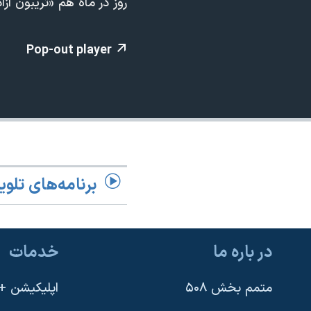
روز در ماه هم «تریبون آز
مستندها
فرهنگ و زندگی
حقوق شهروندی
انتخابات ریاست جمهوری آمریکا ۲۰۲۴
Pop-out player
اقتصادی
حمله جمهوری اسلامی به اسرائیل
رمز مهسا
علم و فناوری
اسرائیل در جنگ
ورزش زنان در ایران
گالری عکس
اعتراضات زن، زندگی، آزادی
آرشیو پخش زنده
مجموعه مستندهای دادخواهی
تریبونال مردمی آبان ۹۸
برنامه‌های تلوی
دادگاه حمید نوری
چهل سال گروگان‌گیری
در باره ما
خدمات
قانون شفافیت دارائی کادر رهبری ایران
اعتراضات مردمی آبان ۹۸
متمم بخش ۵۰۸
اپلیکیشن +VOA
اسرائیل در جنگ