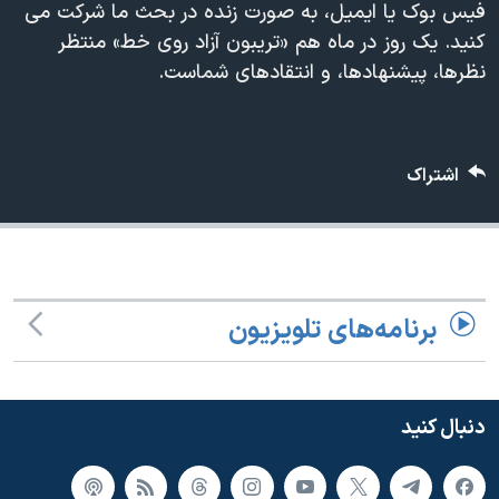
فیس بوک یا ایمیل، به صورت زنده در بحث ما شرکت می
دنبال کنید
مستندها
فرهنگ و زندگی
کنید. یک روز در ماه هم «تریبون آزاد روی خط» منتظر
حقوق شهروندی
انتخابات ریاست جمهوری آمریکا ۲۰۲۴
نظرها، پیشنهادها، و انتقادهای شماست.
اقتصادی
حمله جمهوری اسلامی به اسرائیل
رمز مهسا
علم و فناوری
زبانهای مختلف
اشتراک
اسرائیل در جنگ
ورزش زنان در ایران
گالری عکس
اعتراضات زن، زندگی، آزادی
آرشیو پخش زنده
مجموعه مستندهای دادخواهی
تریبونال مردمی آبان ۹۸
برنامه‌های تلویزیون
دادگاه حمید نوری
چهل سال گروگان‌گیری
دنبال کنید
قانون شفافیت دارائی کادر رهبری ایران
اعتراضات مردمی آبان ۹۸