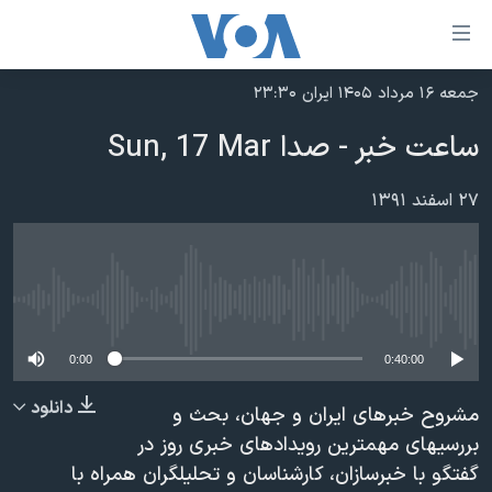
ینکهای
ابل
سترسی
جمعه ۱۶ مرداد ۱۴۰۵ ایران ۲۳:۳۰
خانه
هش
ساعت خبر - صدا Sun, 17 Mar
نسخه سبک وب‌سایت
ه
حتوای
موضوع ها
۲۷ اسفند ۱۳۹۱
صلی
برنامه های تلویزیونی
ایران
هش
جدول برنامه ها
ه
آمریکا
فحه
No media source currently available
صفحه‌های ویژه
جهان
صلی
فرکانس‌های صدای آمریکا
ورزشی
جام جهانی ۲۰۲۶
0:00
0:40:00
هش
پخش رادیویی
ه
گزیده‌ها
عملیات خشم حماسی
دانلود
مشروح خبرهای ایران و جهان، بحث و
ستجو
۲۵۰سالگی آمریکا
ویژه برنامه‌ها
بررسیهای مهمترین رویدادهای خبری روز در
یادگیری زبان انگلیسی
گفتگو با خبرسازان، کارشناسان و تحلیلگران همراه با
ویدیوها
بایگانی برنامه‌های تلویزیونی