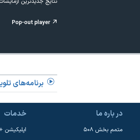
نتايج جديدترين آزمايشات
مستندها
فرهنگ و زندگی
حقوق شهروندی
انتخابات ریاست جمهوری آمریکا ۲۰۲۴
Pop-out player
اقتصادی
حمله جمهوری اسلامی به اسرائیل
رمز مهسا
علم و فناوری
اسرائیل در جنگ
ورزش زنان در ایران
گالری عکس
اعتراضات زن، زندگی، آزادی
آرشیو پخش زنده
مجموعه مستندهای دادخواهی
تریبونال مردمی آبان ۹۸
برنامه‌های تلوی
دادگاه حمید نوری
چهل سال گروگان‌گیری
در باره ما
خدمات
قانون شفافیت دارائی کادر رهبری ایران
اعتراضات مردمی آبان ۹۸
متمم بخش ۵۰۸
اپلیکیشن +VOA
اسرائیل در جنگ