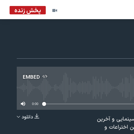
پخش زنده
EMBED
No m
0:00
دانلود
ينمايی و آخرين
EMBED
ين اختراعات و