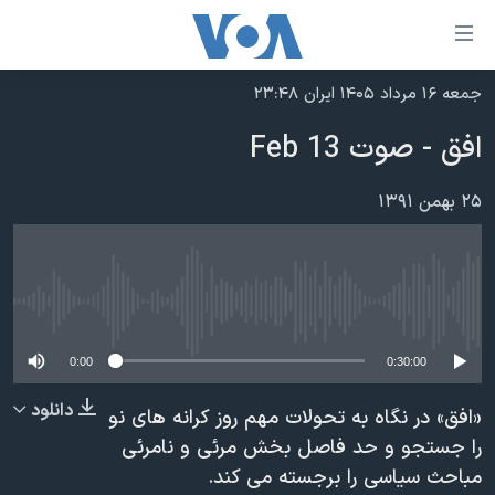
ینکهای
ابل
سترسی
جمعه ۱۶ مرداد ۱۴۰۵ ایران ۲۳:۴۸
خانه
هش
افق - صوت 13 Feb
نسخه سبک وب‌سایت
ه
حتوای
موضوع ها
۲۵ بهمن ۱۳۹۱
صلی
برنامه های تلویزیونی
ایران
هش
جدول برنامه ها
ه
آمریکا
فحه
No media source currently available
صفحه‌های ویژه
جهان
صلی
فرکانس‌های صدای آمریکا
ورزشی
جام جهانی ۲۰۲۶
0:00
0:30:00
هش
پخش رادیویی
ه
گزیده‌ها
عملیات خشم حماسی
دانلود
«افق» در نگاه به تحولات مهم روز کرانه های نو
ستجو
۲۵۰سالگی آمریکا
ویژه برنامه‌ها
را جستجو و حد فاصل بخش مرئی و نامرئی
یادگیری زبان انگلیسی
مباحث سیاسی را برجسته می کند.
ویدیوها
بایگانی برنامه‌های تلویزیونی