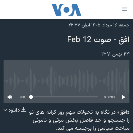
ینکهای
ابل
سترسی
جمعه ۱۶ مرداد ۱۴۰۵ ایران ۲۲:۳۷
خانه
هش
افق - صوت 12 Feb
نسخه سبک وب‌سایت
ه
حتوای
موضوع ها
۲۴ بهمن ۱۳۹۱
صلی
برنامه های تلویزیونی
ایران
هش
جدول برنامه ها
ه
آمریکا
فحه
No media source currently available
صفحه‌های ویژه
جهان
صلی
فرکانس‌های صدای آمریکا
ورزشی
جام جهانی ۲۰۲۶
0:00
0:30:00
هش
پخش رادیویی
ه
گزیده‌ها
عملیات خشم حماسی
دانلود
«افق» در نگاه به تحولات مهم روز کرانه های نو
ستجو
۲۵۰سالگی آمریکا
ویژه برنامه‌ها
را جستجو و حد فاصل بخش مرئی و نامرئی
یادگیری زبان انگلیسی
مباحث سیاسی را برجسته می کند.
ویدیوها
بایگانی برنامه‌های تلویزیونی