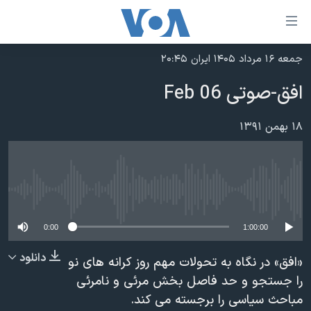
ینکهای
ابل
سترسی
جمعه ۱۶ مرداد ۱۴۰۵ ایران ۲۰:۴۵
خانه
هش
افق-صوتی 06 Feb
نسخه سبک وب‌سایت
ه
حتوای
موضوع ها
۱۸ بهمن ۱۳۹۱
صلی
برنامه های تلویزیونی
ایران
هش
جدول برنامه ها
ه
آمریکا
فحه
No media source currently available
صفحه‌های ویژه
جهان
صلی
فرکانس‌های صدای آمریکا
ورزشی
جام جهانی ۲۰۲۶
0:00
1:00:00
هش
پخش رادیویی
ه
گزیده‌ها
عملیات خشم حماسی
دانلود
«افق» در نگاه به تحولات مهم روز کرانه های نو
ستجو
۲۵۰سالگی آمریکا
ویژه برنامه‌ها
را جستجو و حد فاصل بخش مرئی و نامرئی
یادگیری زبان انگلیسی
مباحث سیاسی را برجسته می کند.
ویدیوها
بایگانی برنامه‌های تلویزیونی