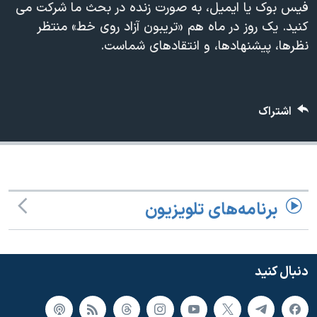
فیس بوک یا ایمیل، به صورت زنده در بحث ما شرکت می
دنبال کنید
مستندها
فرهنگ و زندگی
کنید. یک روز در ماه هم «تریبون آزاد روی خط» منتظر
حقوق شهروندی
انتخابات ریاست جمهوری آمریکا ۲۰۲۴
نظرها، پیشنهادها، و انتقادهای شماست.
اقتصادی
حمله جمهوری اسلامی به اسرائیل
رمز مهسا
علم و فناوری
زبانهای مختلف
اشتراک
اسرائیل در جنگ
ورزش زنان در ایران
گالری عکس
اعتراضات زن، زندگی، آزادی
آرشیو پخش زنده
مجموعه مستندهای دادخواهی
تریبونال مردمی آبان ۹۸
برنامه‌های تلویزیون
دادگاه حمید نوری
چهل سال گروگان‌گیری
دنبال کنید
قانون شفافیت دارائی کادر رهبری ایران
اعتراضات مردمی آبان ۹۸