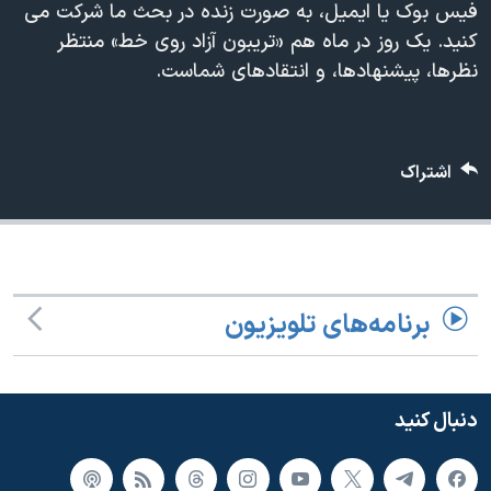
فیس بوک یا ایمیل، به صورت زنده در بحث ما شرکت می
دنبال کنید
مستندها
فرهنگ و زندگی
کنید. یک روز در ماه هم «تریبون آزاد روی خط» منتظر
حقوق شهروندی
انتخابات ریاست جمهوری آمریکا ۲۰۲۴
نظرها، پیشنهادها، و انتقادهای شماست.
اقتصادی
حمله جمهوری اسلامی به اسرائیل
رمز مهسا
علم و فناوری
زبانهای مختلف
اشتراک
اسرائیل در جنگ
ورزش زنان در ایران
گالری عکس
اعتراضات زن، زندگی، آزادی
آرشیو پخش زنده
مجموعه مستندهای دادخواهی
تریبونال مردمی آبان ۹۸
برنامه‌های تلویزیون
دادگاه حمید نوری
چهل سال گروگان‌گیری
دنبال کنید
قانون شفافیت دارائی کادر رهبری ایران
اعتراضات مردمی آبان ۹۸