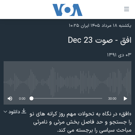
ینکهای
ابل
سترسی
یکشنبه ۱۸ مرداد ۱۴۰۵ ایران ۱۰:۲۵
خانه
هش
افق - صوت 23 Dec
نسخه سبک وب‌سایت
ه
حتوای
موضوع ها
۰۳ دی ۱۳۹۱
صلی
برنامه های تلویزیونی
ایران
هش
جدول برنامه ها
ه
آمریکا
فحه
No media source currently available
صفحه‌های ویژه
جهان
صلی
فرکانس‌های صدای آمریکا
ورزشی
جام جهانی ۲۰۲۶
0:00
30:00
هش
پخش رادیویی
ه
گزیده‌ها
عملیات خشم حماسی
دانلود
«افق» در نگاه به تحولات مهم روز کرانه های نو
ستجو
۲۵۰سالگی آمریکا
ویژه برنامه‌ها
را جستجو و حد فاصل بخش مرئی و نامرئی
یادگیری زبان انگلیسی
مباحث سیاسی را برجسته می کند.
ویدیوها
بایگانی برنامه‌های تلویزیونی