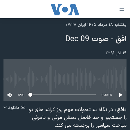
ینکهای
ابل
سترسی
یکشنبه ۱۸ مرداد ۱۴۰۵ ایران ۰۷:۲۸
خانه
هش
افق - صوت 09 Dec
نسخه سبک وب‌سایت
ه
حتوای
موضوع ها
۱۹ آذر ۱۳۹۱
صلی
برنامه های تلویزیونی
ایران
هش
جدول برنامه ها
ه
آمریکا
فحه
No media source currently available
صفحه‌های ویژه
جهان
صلی
فرکانس‌های صدای آمریکا
ورزشی
جام جهانی ۲۰۲۶
0:00
0:30:00
هش
پخش رادیویی
ه
گزیده‌ها
عملیات خشم حماسی
دانلود
«افق» در نگاه به تحولات مهم روز کرانه های نو
ستجو
۲۵۰سالگی آمریکا
ویژه برنامه‌ها
را جستجو و حد فاصل بخش مرئی و نامرئی
یادگیری زبان انگلیسی
مباحث سیاسی را برجسته می کند.
ویدیوها
بایگانی برنامه‌های تلویزیونی