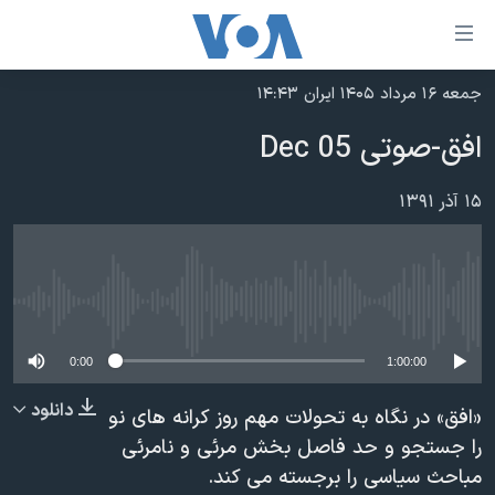
ینکهای
ابل
سترسی
جمعه ۱۶ مرداد ۱۴۰۵ ایران ۱۴:۴۳
خانه
هش
افق-صوتی 05 Dec
نسخه سبک وب‌سایت
ه
حتوای
موضوع ها
۱۵ آذر ۱۳۹۱
صلی
برنامه های تلویزیونی
ایران
هش
جدول برنامه ها
ه
آمریکا
فحه
No media source currently available
صفحه‌های ویژه
جهان
صلی
فرکانس‌های صدای آمریکا
ورزشی
جام جهانی ۲۰۲۶
0:00
1:00:00
هش
پخش رادیویی
ه
گزیده‌ها
عملیات خشم حماسی
دانلود
«افق» در نگاه به تحولات مهم روز کرانه های نو
ستجو
۲۵۰سالگی آمریکا
ویژه برنامه‌ها
را جستجو و حد فاصل بخش مرئی و نامرئی
یادگیری زبان انگلیسی
مباحث سیاسی را برجسته می کند.
ویدیوها
بایگانی برنامه‌های تلویزیونی