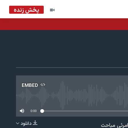
پخش زنده
EMBED
No m
0:00
دانلود
امرئی مباحث
EMBED