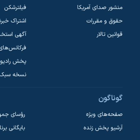
منشور صدای آمریکا
فیلترشکن
نرگس محمدی برنده جایزه نوبل صلح
همایش محافظه‌کاران آمریکا «سی‌پک»
حقوق و مقررات
اشتراک خبرن
صفحه‌های ویژه
قوانین تالار
آگهی استخد
سفر پرزیدنت ترامپ به چین
فرکانس‌های 
پخش رادیو
یادگیری زبان انگلیسی
نسخه سبک 
دنبال کنید
گوناگون
صفحه‌های ویژه
رؤسای جمهو
آرشیو پخش زنده
بایگانی برن
زبانهای مختلف