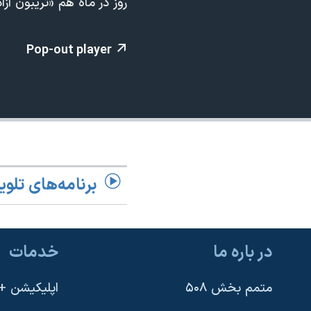
روز در ماه هم «تریبون آز
مستندها
فرهنگ و زندگی
حقوق شهروندی
انتخابات ریاست جمهوری آمریکا ۲۰۲۴
Pop-out player
اقتصادی
حمله جمهوری اسلامی به اسرائیل
رمز مهسا
علم و فناوری
اسرائیل در جنگ
ورزش زنان در ایران
گالری عکس
اعتراضات زن، زندگی، آزادی
آرشیو پخش زنده
مجموعه مستندهای دادخواهی
تریبونال مردمی آبان ۹۸
برنامه‌های تلوی
دادگاه حمید نوری
چهل سال گروگان‌گیری
در باره ما
خدمات
قانون شفافیت دارائی کادر رهبری ایران
اعتراضات مردمی آبان ۹۸
متمم بخش ۵۰۸
اپلیکیشن +VOA
اسرائیل در جنگ