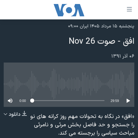
ینکهای
ابل
سترسی
پنجشنبه ۱۵ مرداد ۱۴۰۵ ایران ۰۹:۰۰
خانه
هش
افق - صوت 26 Nov
نسخه سبک وب‌سایت
ه
حتوای
موضوع ها
۰۶ آذر ۱۳۹۱
صلی
برنامه های تلویزیونی
ایران
هش
جدول برنامه ها
ه
آمریکا
فحه
No media source currently available
صفحه‌های ویژه
جهان
صلی
فرکانس‌های صدای آمریکا
ورزشی
جام جهانی ۲۰۲۶
0:00
29:59
هش
پخش رادیویی
ه
گزیده‌ها
عملیات خشم حماسی
دانلود
«افق» در نگاه به تحولات مهم روز کرانه های نو
ستجو
۲۵۰سالگی آمریکا
ویژه برنامه‌ها
را جستجو و حد فاصل بخش مرئی و نامرئی
یادگیری زبان انگلیسی
مباحث سیاسی را برجسته می کند.
ویدیوها
بایگانی برنامه‌های تلویزیونی