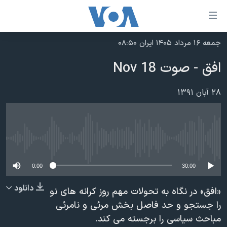
ینکهای
ابل
سترسی
جمعه ۱۶ مرداد ۱۴۰۵ ایران ۰۸:۵۰
خانه
هش
افق - صوت 18 Nov
نسخه سبک وب‌سایت
ه
حتوای
موضوع ها
۲۸ آبان ۱۳۹۱
صلی
برنامه های تلویزیونی
ایران
هش
جدول برنامه ها
ه
آمریکا
فحه
No media source currently available
صفحه‌های ویژه
جهان
صلی
فرکانس‌های صدای آمریکا
ورزشی
جام جهانی ۲۰۲۶
0:00
30:00
هش
پخش رادیویی
ه
گزیده‌ها
عملیات خشم حماسی
دانلود
«افق» در نگاه به تحولات مهم روز کرانه های نو
ستجو
۲۵۰سالگی آمریکا
ویژه برنامه‌ها
را جستجو و حد فاصل بخش مرئی و نامرئی
یادگیری زبان انگلیسی
مباحث سیاسی را برجسته می کند.
ویدیوها
بایگانی برنامه‌های تلویزیونی