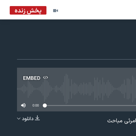
پخش زنده
EMBED
No m
0:00
دانلود
امرئی مباحث
EMBED