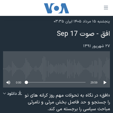
ینکهای
ابل
سترسی
پنجشنبه ۱۵ مرداد ۱۴۰۵ ایران ۰۳:۳۵
خانه
هش
افق - صوت 17 Sep
نسخه سبک وب‌سایت
ه
حتوای
موضوع ها
۲۷ شهریور ۱۳۹۱
صلی
برنامه های تلویزیونی
ایران
هش
جدول برنامه ها
ه
آمریکا
فحه
No media source currently available
صفحه‌های ویژه
جهان
صلی
فرکانس‌های صدای آمریکا
ورزشی
جام جهانی ۲۰۲۶
0:00
29:59
هش
پخش رادیویی
ه
گزیده‌ها
عملیات خشم حماسی
دانلود
«افق» در نگاه به تحولات مهم روز کرانه های نو
ستجو
۲۵۰سالگی آمریکا
ویژه برنامه‌ها
را جستجو و حد فاصل بخش مرئی و نامرئی
یادگیری زبان انگلیسی
مباحث سیاسی را برجسته می کند.
ویدیوها
بایگانی برنامه‌های تلویزیونی