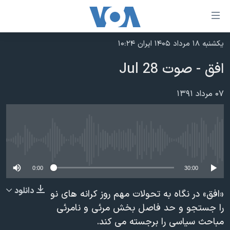
ینکهای
ابل
سترسی
یکشنبه ۱۸ مرداد ۱۴۰۵ ایران ۱۰:۲۴
خانه
هش
افق - صوت 28 Jul
نسخه سبک وب‌سایت
ه
حتوای
موضوع ها
۰۷ مرداد ۱۳۹۱
صلی
برنامه های تلویزیونی
ایران
هش
جدول برنامه ها
ه
آمریکا
فحه
No media source currently available
صفحه‌های ویژه
جهان
صلی
فرکانس‌های صدای آمریکا
ورزشی
جام جهانی ۲۰۲۶
0:00
30:00
هش
پخش رادیویی
ه
گزیده‌ها
عملیات خشم حماسی
دانلود
«افق» در نگاه به تحولات مهم روز کرانه های نو
ستجو
۲۵۰سالگی آمریکا
ویژه برنامه‌ها
را جستجو و حد فاصل بخش مرئی و نامرئی
یادگیری زبان انگلیسی
مباحث سیاسی را برجسته می کند.
ویدیوها
بایگانی برنامه‌های تلویزیونی