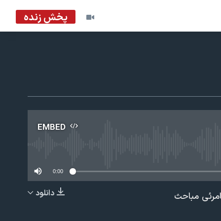
پخش زنده
EMBED
No m
0:00
دانلود
امرئی مباحث
EMBED