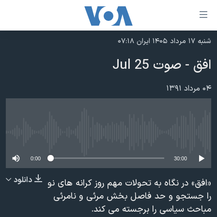
ینکهای
ابل
سترسی
شنبه ۱۷ مرداد ۱۴۰۵ ایران ۰۷:۱۸
خانه
هش
افق - صوت 25 Jul
نسخه سبک وب‌سایت
ه
حتوای
موضوع ها
۰۴ مرداد ۱۳۹۱
صلی
برنامه های تلویزیونی
ایران
هش
جدول برنامه ها
ه
آمریکا
فحه
No media source currently available
صفحه‌های ویژه
جهان
صلی
فرکانس‌های صدای آمریکا
ورزشی
جام جهانی ۲۰۲۶
0:00
30:00
هش
پخش رادیویی
ه
گزیده‌ها
عملیات خشم حماسی
دانلود
«افق» در نگاه به تحولات مهم روز کرانه های نو
ستجو
۲۵۰سالگی آمریکا
ویژه برنامه‌ها
را جستجو و حد فاصل بخش مرئی و نامرئی
یادگیری زبان انگلیسی
مباحث سیاسی را برجسته می کند.
ویدیوها
بایگانی برنامه‌های تلویزیونی