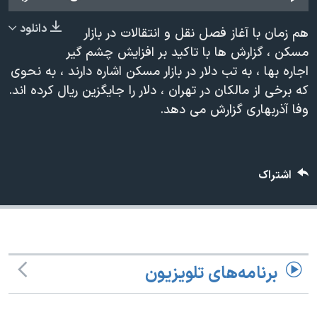
دنبال کنید
مستندها
فرهنگ و زندگی
دانلود
هم زمان با آغاز فصل نقل و انتقالات در بازار
حقوق شهروندی
انتخابات ریاست جمهوری آمریکا ۲۰۲۴
مسکن ، گزارش ها با تاکید بر افزایش چشم گیر
اقتصادی
حمله جمهوری اسلامی به اسرائیل
اجاره بها ، به تب دلار در بازار مسکن اشاره دارند ، به نحوی
که برخی از مالکان در تهران ، دلار را جایگزین ریال کرده اند.
رمز مهسا
علم و فناوری
زبانهای مختلف
وفا آذربهاری گزارش می دهد.
اسرائیل در جنگ
ورزش زنان در ایران
گالری عکس
اعتراضات زن، زندگی، آزادی
آرشیو پخش زنده
مجموعه مستندهای دادخواهی
اشتراک
تریبونال مردمی آبان ۹۸
دادگاه حمید نوری
چهل سال گروگان‌گیری
برنامه‌های تلویزیون
قانون شفافیت دارائی کادر رهبری ایران
اعتراضات مردمی آبان ۹۸