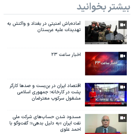
اسرائیل در جنگ
بیشتر بخوانید
نرگس محمدی برنده جایزه نوبل صلح
همایش محافظه‌کاران آمریکا «سی‌پک»
آماده‌باش امنیتی در بغداد و واکنش به
تهدیدات علیه عربستان
صفحه‌های ویژه
سفر پرزیدنت ترامپ به چین
اخبار ساعت ۲۳
اقتصاد ایران در بن‌بست و صدها کارگر
پشت در کارخانه؛ جمهوری اسلامی
مشغول سرکوب معترضان
مسدود شدن حساب‌های شرکت ملی
نفت ایران «به دلیل بدهی»؛ گفت‌و‌گو با
احمد علوی