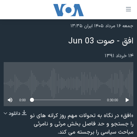
ینکهای
ابل
سترسی
جمعه ۱۶ مرداد ۱۴۰۵ ایران ۱۳:۳۵
خانه
هش
افق - صوت 03 Jun
نسخه سبک وب‌سایت
ه
حتوای
موضوع ها
۱۴ خرداد ۱۳۹۱
صلی
برنامه های تلویزیونی
ایران
هش
جدول برنامه ها
ه
آمریکا
فحه
No media source currently available
صفحه‌های ویژه
جهان
صلی
فرکانس‌های صدای آمریکا
ورزشی
جام جهانی ۲۰۲۶
0:00
0:30:00
هش
پخش رادیویی
ه
گزیده‌ها
عملیات خشم حماسی
دانلود
«افق» در نگاه به تحولات مهم روز کرانه های نو
ستجو
۲۵۰سالگی آمریکا
ویژه برنامه‌ها
را جستجو و حد فاصل بخش مرئی و نامرئی
یادگیری زبان انگلیسی
مباحث سیاسی را برجسته می کند.
ویدیوها
بایگانی برنامه‌های تلویزیونی