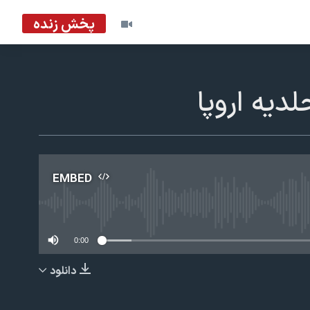
پخش زنده
ديه اروپا
EMBED
No m
0:00
دانلود
EMBED