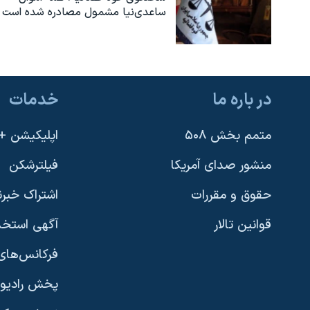
ساعدی‌نیا مشمول مصادره شده است
نرگس محمدی برنده جایزه نوبل صلح
همایش محافظه‌کاران آمریکا «سی‌پک»
صفحه‌های ویژه
سفر پرزیدنت ترامپ به چین
در باره ما
خدمات
متمم بخش ۵۰۸
اپلیکیشن +VOA
منشور صدای آمریکا
فیلترشکن
حقوق و مقررات
اشتراک خبرن
قوانین تالار
آگهی استخد
فرکانس‌های 
پخش رادیو
یادگیری زبان انگلیسی