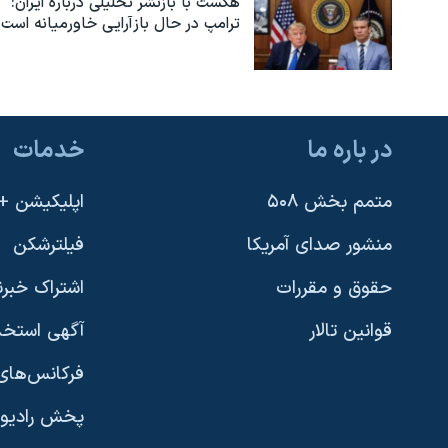
هگست با بازنشر تحلیلی درباره ایران:
ترامپ در حال بازآرایی خاورمیانه است
نرگس محمدی برنده جایزه نوبل صلح
همایش محافظه‌کاران آمریکا «سی‌پک»
صفحه‌های ویژه
سفر پرزیدنت ترامپ به چین
در باره ما
خدمات
متمم بخش ۵۰۸
اپلیکیشن +VOA
منشور صدای آمریکا
فیلترشکن
حقوق و مقررات
اشتراک خبرن
قوانین تالار
آگهی استخد
فرکانس‌های 
پخش رادیو