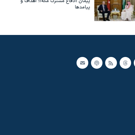
پیمان «دفاع مشترک مکه»؛ اهداف و
پیامدها