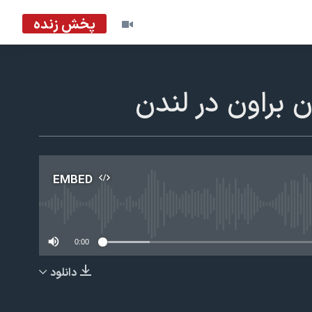
پخش زنده
 براون در لندن
EMBED
No m
0:00
دانلود
EMBED