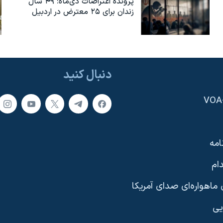
پرونده اعتراضات دی‌ماه: ۴۹ سال
زندان برای ۲۵ معترض در اردبیل
دنبال کنید
امه
ام
ماهواره‌ای صدای آمریکا
یی