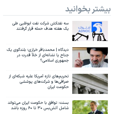
اسرائیل در جنگ
بیشتر بخوانید
نرگس محمدی برنده جایزه نوبل صلح
همایش محافظه‌کاران آمریکا «سی‌پک»
سه نفتکش شرکت نفت ابوظبی طی
یک هفته هدف حمله قرار گرفتند
صفحه‌های ویژه
سفر پرزیدنت ترامپ به چین
دیدگاه | محمدباقر خرازی؛ بلندگوی یک
جناح یا نشانه‌ای از خلأ قدرت در
جمهوری اسلامی؟
تحریم‌های تازه آمریکا علیه شبکه‌ای از
صرافی‌ها و شرکت‌های پوششی
حکومت ایران
بسنت: توافق با حکومت ایران می‌تواند
شامل آتش‌بس ۳۰ تا ۶۰ روزه باشد