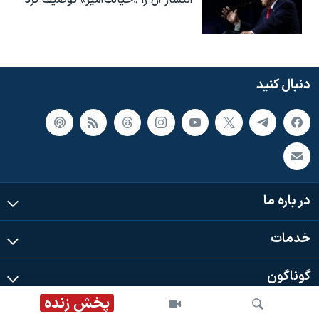
انتشار آن را «خیانت‌آمیز» توصیف کرد
دنبال کنید
در باره ما
خدمات
گوناگون
پخش زنده