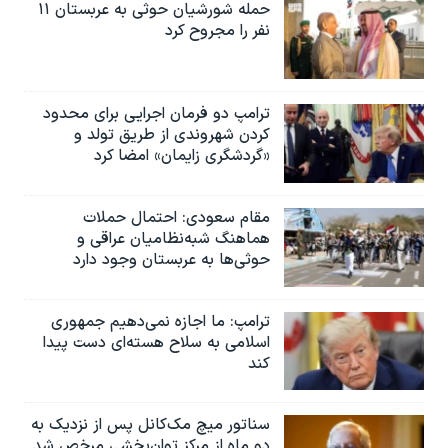
اسرائیل در جنگ
حمله شورشیان حوثی به عربستان ۱۱
نفر را مجروح کرد
نرگس محمدی برنده جایزه نوبل صلح
همایش محافظه‌کاران آمریکا «سی‌پک»
ترامپ دو فرمان اجرایی برای محدود
صفحه‌های ویژه
کردن شهروندی از طریق تولد و
سفر پرزیدنت ترامپ به چین
«گردشگری زایمان» امضا کرد
مقام سعودی: احتمال حملات
هماهنگ شبه‌نظامیان عراقی و
حوثی‌ها به عربستان وجود دارد
ترامپ: ما اجازه نمی‌دهیم جمهوری
اسلامی به سلاح هسته‌ای دست پیدا
کند
سناتور میچ مک‌کانل پس از نزدیک به
دو ماه از مرکز توان‌بخشی مرخص شد