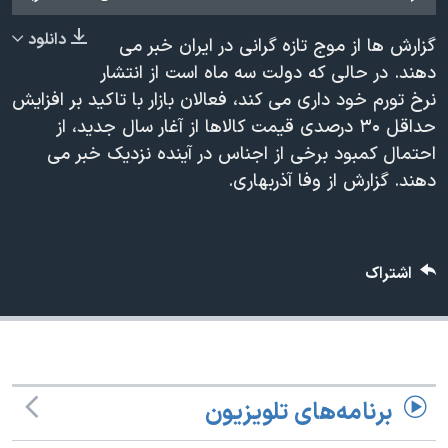
دنبال کنید
مستندها
فرهنگ و زندگی
دانلود
گزارش ها از موج تازه گرانی در ایران خبر می
حقوق شهروندی
انتخابات ریاست جمهوری آمریکا ۲۰۲۴
دهند. در حالی که دولت سه ماه است از انتشار
اقتصادی
حمله جمهوری اسلامی به اسرائیل
نرخ تورم خود داری می کند، فعالان بازار با تاکید بر افزایش
حداقل ۳۰ درصدی قیمت کالاها از آغار سال جدید، از
رمز مهسا
علم و فناوری
احتمال کمبود برخی از اجناس در آینده نزدیک خبر می
زبانهای مختلف
اسرائیل در جنگ
ورزش زنان در ایران
دهند. گزارش از وفا آذربهاری.
گالری عکس
اعتراضات زن، زندگی، آزادی
آرشیو پخش زنده
مجموعه مستندهای دادخواهی
اشتراک
تریبونال مردمی آبان ۹۸
دادگاه حمید نوری
چهل سال گروگان‌گیری
قانون شفافیت دارائی کادر رهبری ایران
برنامه‌های تلویزیون
اعتراضات مردمی آبان ۹۸