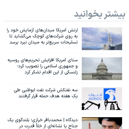
اسرائیل در جنگ
بیشتر بخوانید
نرگس محمدی برنده جایزه نوبل صلح
همایش محافظه‌کاران آمریکا «سی‌پک»
ارتش آمریکا میدان‌های آزمایش خود را
صفحه‌های ویژه
به روی شرکت‌های کوچک می‌گشاید تا
تسلیحات سریع‌تر به میدان نبرد برسد
سفر پرزیدنت ترامپ به چین
سنای آمریکا افزایش تحریم‌های روسیه
و جمهوری اسلامی را تصویب کرد؛
زلنسکی از این اقدام تشکر کرد
سه نفتکش شرکت نفت ابوظبی طی
یک هفته هدف حمله قرار گرفتند
دیدگاه | محمدباقر خرازی؛ بلندگوی یک
جناح یا نشانه‌ای از خلأ قدرت در