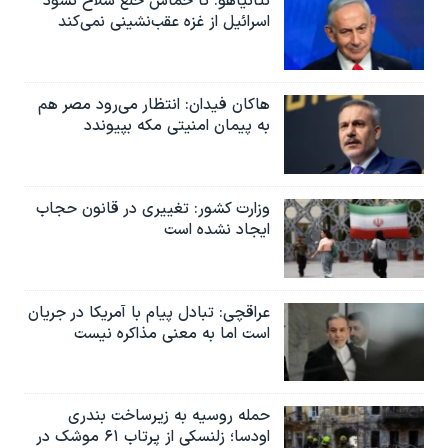
نتانیاهو: تا حماس خلع سلاح نشود
اسرائیل در جنگ
اسرائیل از غزه عقب‌نشینی نمی‌کند
نرگس محمدی برنده جایزه نوبل صلح
همایش محافظه‌کاران آمریکا «سی‌پک»
هاکان فیدان: انتظار می‌رود مصر هم
صفحه‌های ویژه
به پیمان امنیتی مکه بپیوندد
سفر پرزیدنت ترامپ به چین
وزارت کشور: تغییری در قانون حجاب
ایجاد نشده است
عراقچی: تبادل پیام با آمریکا در جریان
است اما به معنی مذاکره نیست
حمله روسیه به زیرساخت بندری
اودسا؛ زلنسکی از پرتاب ۶۱ موشک در