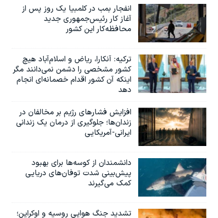
اسرائیل در جنگ
انفجار بمب‌‌ در کلمبیا یک روز پس از
آغاز کار رئیس‌جمهوری جدید
نرگس محمدی برنده جایزه نوبل صلح
محافظه‌کار این کشور
همایش محافظه‌کاران آمریکا «سی‌پک»
صفحه‌های ویژه
ترکیه: آنکارا، ریاض و اسلام‌آباد هیچ
کشور مشخصی را دشمن نمی‌دانند مگر
سفر پرزیدنت ترامپ به چین
اینکه آن کشور اقدام خصمانه‌ای انجام
دهد
افزایش فشارهای رژیم بر مخالفان در
زندان‌ها؛ جلوگیری از درمان یک زندانی
ایرانی-آمریکایی
دانشمندان از کوسه‌ها برای بهبود
پیش‌بینی شدت توفان‌های دریایی
کمک می‌گیرند
تشدید جنگ هوایی روسیه و اوکراین؛