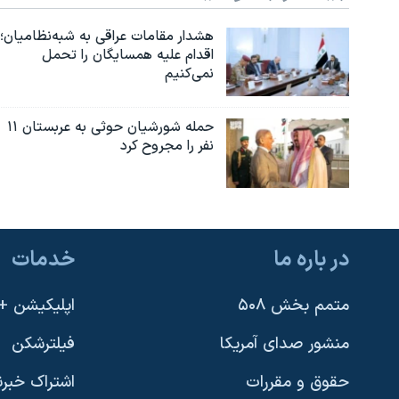
نرگس محمدی برنده جایزه نوبل صلح
هشدار مقامات عراقی به شبه‌نظامیان؛
اقدام علیه همسایگان را تحمل
همایش محافظه‌کاران آمریکا «سی‌پک»
نمی‌کنیم
صفحه‌های ویژه
سفر پرزیدنت ترامپ به چین
حمله شورشیان حوثی به عربستان ۱۱
نفر را مجروح کرد
در باره ما
خدمات
متمم بخش ۵۰۸
اپلیکیشن +VOA
منشور صدای آمریکا
فیلترشکن
حقوق و مقررات
اشتراک خبرن