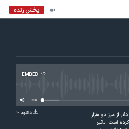
پخش زنده
EMBED
No m
0:00
دانلود
ار از مرز دو هزار
EMBED
رده است. تاثیر