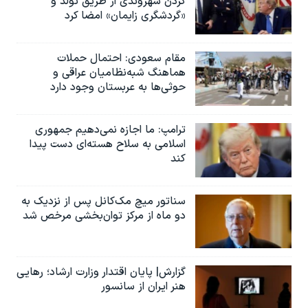
کردن شهروندی از طریق تولد و
اسرائیل در جنگ
«گردشگری زایمان» امضا کرد
نرگس محمدی برنده جایزه نوبل صلح
همایش محافظه‌کاران آمریکا «سی‌پک»
مقام سعودی: احتمال حملات
هماهنگ شبه‌نظامیان عراقی و
صفحه‌های ویژه
حوثی‌ها به عربستان وجود دارد
سفر پرزیدنت ترامپ به چین
ترامپ: ما اجازه نمی‌دهیم جمهوری
اسلامی به سلاح هسته‌ای دست پیدا
کند
سناتور میچ مک‌کانل پس از نزدیک به
دو ماه از مرکز توان‌بخشی مرخص شد
گزارش| پایان اقتدار وزارت ارشاد؛ رهایی
هنر ایران از سانسور