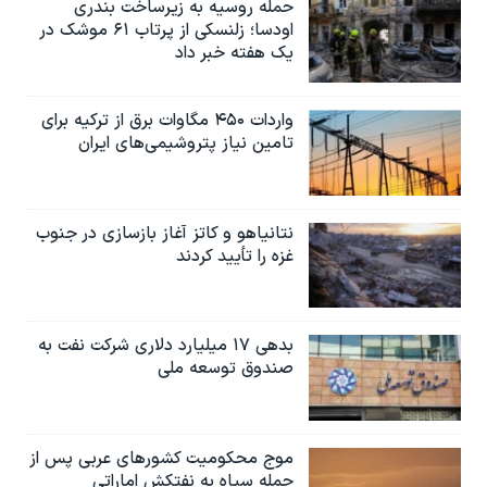
اسرائیل در جنگ
حمله روسیه به زیرساخت بندری
اودسا؛ زلنسکی از پرتاب ۶۱ موشک در
نرگس محمدی برنده جایزه نوبل صلح
یک هفته خبر داد
همایش محافظه‌کاران آمریکا «سی‌پک»
واردات ۴۵۰ مگاوات برق از ترکیه برای
صفحه‌های ویژه
تامین نیاز پتروشیمی‌های ایران
سفر پرزیدنت ترامپ به چین
نتانیاهو و کاتز آغاز بازسازی در جنوب
غزه را تأیید کردند
بدهی ۱۷ میلیارد دلاری شرکت نفت به
صندوق توسعه ملی
موج محکومیت کشورهای عربی پس از
حمله سپاه به نفتکش اماراتی