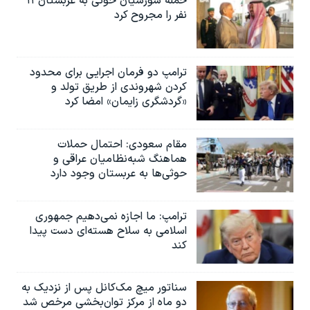
حمله شورشیان حوثی به عربستان ۱۱
اسرائیل در جنگ
نفر را مجروح کرد
نرگس محمدی برنده جایزه نوبل صلح
همایش محافظه‌کاران آمریکا «سی‌پک»
ترامپ دو فرمان اجرایی برای محدود
صفحه‌های ویژه
کردن شهروندی از طریق تولد و
«گردشگری زایمان» امضا کرد
سفر پرزیدنت ترامپ به چین
مقام سعودی: احتمال حملات
هماهنگ شبه‌نظامیان عراقی و
حوثی‌ها به عربستان وجود دارد
ترامپ: ما اجازه نمی‌دهیم جمهوری
اسلامی به سلاح هسته‌ای دست پیدا
کند
سناتور میچ مک‌کانل پس از نزدیک به
دو ماه از مرکز توان‌بخشی مرخص شد