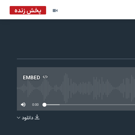
پخش زنده
EMBED
No m
0:00
دانلود
EMBED