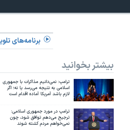
مستندها
فرهنگ و زندگی
حقوق شهروندی
انتخابات ریاست جمهوری آمریکا ۲۰۲۴
اقتصادی
حمله جمهوری اسلامی به اسرائیل
رمز مهسا
علم و فناوری
برنامه‌های تلوی
اسرائیل در جنگ
ورزش زنان در ایران
گالری عکس
اعتراضات زن، زندگی، آزادی
بیشتر بخوانید
آرشیو پخش زنده
مجموعه مستندهای دادخواهی
تریبونال مردمی آبان ۹۸
ترامپ: نمی‌دانیم مذاکرات با جمهوری
دادگاه حمید نوری
اسلامی به نتیجه می‌رسد یا نه؛ اگر
لازم باشد آمریکا آماده اقدام است
چهل سال گروگان‌گیری
قانون شفافیت دارائی کادر رهبری ایران
ترامپ در مورد جمهوری اسلامی:
اعتراضات مردمی آبان ۹۸
ترجیح می‌دهم توافق شود، چون
نمی‌خواهم مردم کشته شوند
اسرائیل در جنگ