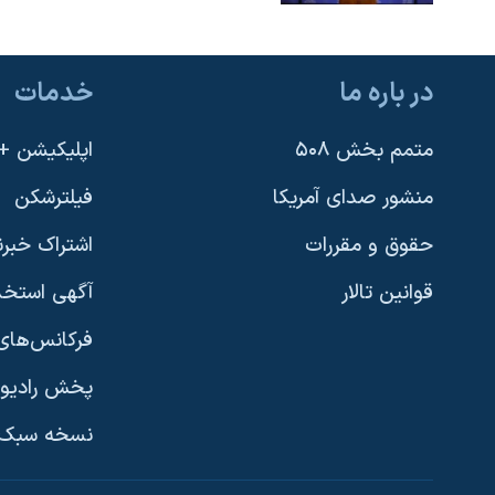
نرگس محمدی برنده جایزه نوبل صلح
همایش محافظه‌کاران آمریکا «سی‌پک»
در باره ما
خدمات
صفحه‌های ویژه
متمم بخش ۵۰۸
اپلیکیشن +VOA
سفر پرزیدنت ترامپ به چین
منشور صدای آمریکا
فیلترشکن
حقوق و مقررات
اشتراک خبرن
قوانین تالار
آگهی استخد
فرکانس‌های 
پخش رادیو
یادگیری زبان انگلیسی
نسخه سبک 
دنبال کنید