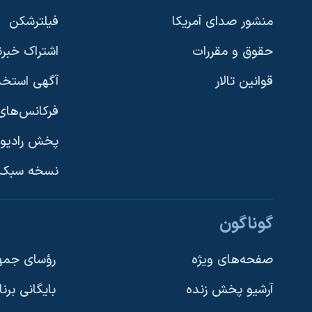
نرگس محمدی برنده جایزه نوبل صلح
منشور صدای آمریکا
فیلترشکن
همایش محافظه‌کاران آمریکا «سی‌پک»
حقوق و مقررات
اشتراک خبرن
صفحه‌های ویژه
قوانین تالار
آگهی استخد
سفر پرزیدنت ترامپ به چین
فرکانس‌های 
پخش رادیو
یادگیری زبان انگلیسی
نسخه سبک 
دنبال کنید
گوناگون
صفحه‌های ویژه
رؤسای جمهو
آرشیو پخش زنده
بایگانی برن
زبانهای مختلف