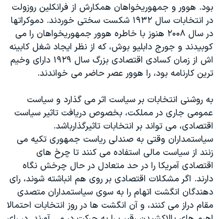
بود. هوور و جمهوريخواهان همکارش از فرانکلين روزولت
در انتخابات سال ۱۹۳۲ شکست سختی خوردند. دموکراتها
در سال ۲۰۰۸ هنوز با خاطره هوور جمهوريخواهان را می
کوبيدند و جورج دابليو بوش، که از نظر ايجاد شغل کابينه
اش از زمان کسادی اقتصادی بزرگ سال ۱۹۲۹ دارای وخيم
ترين کارنامه بود، را هوور عصر حاضر می خواندند.
به روشنی انتخابات بر سياست اثر می گذارد و سياست
عمومی جاری در مملکت، بخصوص دريافت تاثير سياست
اقتصادی، می تواند بر انتخابات تاثيرگذارباشد.
سياستمداران وقتی به صندلی رياست جمهوری تکيه می
زنند از سياست مالی استفاده می کنند تا چرخ های
اقتصادی آمريکا را در حد متعادل در حال چرخش نگاه
دارند. اگر مشکلات اقتصادی بر روی هم انباشته شوند، رای
دهندگان انگشت اتهام را به سوی سياستمداران متصدی
مقام دراز می کنند، و آن انگشت ها در روز انتخابات احتمالا
اهرم های بالاکشيدن رقيب را به حرکت در می آورند. در رای