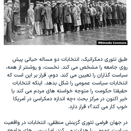
دنبال کنید
مستندها
فرهنگ و زندگی
حقوق شهروندی
انتخابات ریاست جمهوری آمریکا ۲۰۲۴
اقتصادی
حمله جمهوری اسلامی به اسرائیل
رمز مهسا
علم و فناوری
زبانهای مختلف
اسرائیل در جنگ
ورزش زنان در ایران
طبق تئوری دمکراتيک، انتخابات دو مساله حياتی پيش
گالری عکس
اعتراضات زن، زندگی، آزادی
روی جامعه را مشخص می کند. نخست، و روشنتر از همه،
آرشیو پخش زنده
مجموعه مستندهای دادخواهی
سياست گذاران را تعيين می کند. دوم، قرار بر اين است که
تریبونال مردمی آبان ۹۸
انتخابات سياست عمومی را شکل بدهد. اينکه انتخابات
حقيقتا حکومت را متوجه خواسته های مردم می کند يا
دادگاه حمید نوری
خير اکنون در مرکز بحث «چه اندازه دمکراسی در آمريکا
چهل سال گروگان‌گیری
خوب کار می کند؟» قرار دارد.
قانون شفافیت دارائی کادر رهبری ایران
در جهان فرضی تئوری گزينش منطقی، انتخابات در واقعيت
اعتراضات مردمی آبان ۹۸
سياست عمومی را هدايت می کند، اما بررسی های جامعه