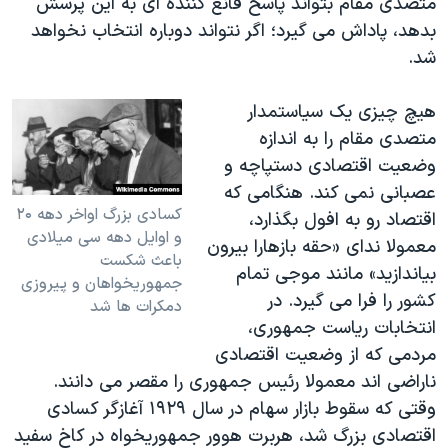
متصدی مقام بتواند پاسخ قانع کننده ای به اين پرسش
بدهد، پاداش می گيرد؛ اگر نتواند دوباره انتخاب نخواهد
شد.
هيچ چيزی يک سياستمدار
متصدی مقام را به اندازه
وضعيت اقتصادی دستپاچه و
عصبانی نمی کند. هنگامی که
کسادی بزرگ اواخر دهه ۲۰
اقتصاد رو به افول بگذارد،
و اوايل دهه سی ميلادی
معمولا ندای «حقه بازهارا بيرون
باعث شکست
بياندازيد» مانند موجی تمام
جمهوريخواهان و پيروزی
کشور را فرا می گيرد. در
دمکرات ها شد
انتخابات رياست جمهوری،
مردمی که از وضعيت اقتصادی
ناراضی اند معمولا رئيس جمهوری را مقصر می دانند.
وقتی که سقوط بازار سهام در سال ۱۹۲۹ آغازگر کسادی
اقتصادی بزرگ شد، هربرت هوور جمهوريخواه در کاخ سفيد