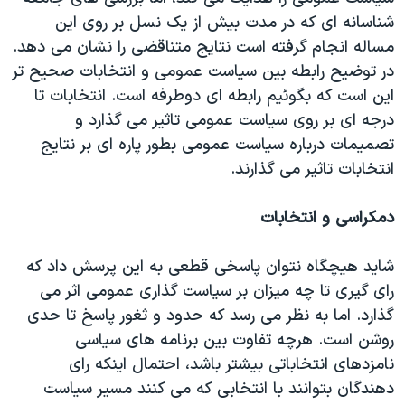
اسرائیل در جنگ
شناسانه ای که در مدت بيش از يک نسل بر روی اين
نرگس محمدی برنده جایزه نوبل صلح
مساله انجام گرفته است نتايج متناقضی را نشان می دهد.
در توضيح رابطه بين سياست عمومی و انتخابات صحيح تر
همایش محافظه‌کاران آمریکا «سی‌پک»
اين است که بگوئيم رابطه ای دوطرفه است. انتخابات تا
صفحه‌های ویژه
درجه ای بر روی سياست عمومی تاثير می گذارد و
سفر پرزیدنت ترامپ به چین
تصميمات درباره سياست عمومی بطور پاره ای بر نتايج
انتخابات تاثير می گذارند.
دمکراسی و انتخابات
شايد هيچگاه نتوان پاسخی قطعی به اين پرسش داد که
رای گيری تا چه ميزان بر سياست گذاری عمومی اثر می
گذارد. اما به نظر می رسد که حدود و ثغور پاسخ تا حدی
روشن است. هرچه تفاوت بين برنامه های سياسی
نامزدهای انتخاباتی بيشتر باشد، احتمال اينکه رای
دهندگان بتوانند با انتخابی که می کنند مسير سياست