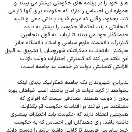
های خود را در برنامه های حکومتی بيشتر می بينند و
همواره اين احساس را دارند که حکومت برای آنها کار می
کند. بعلاوه، وقتی که مردم قدرت پاداش دهی و تنبيه
انتخاباتی دارند، احتمالا حکومت را بيشتر به ديده
خدمتگذار خود می بينند تا ارباب. به قول بنجامين
گينزبرگ، دانشمند علوم سياسی و استاد دانشگاه جانز
هاپکينز، «انتخابات دمکراتيک شهروندان را تشويق به قبول
اين نکته می کند که گسترش اختيارات دولت بازتاب
افزايش گنجايش دولت در خدمت به جامعه است.»
بنابراين، شهروندان يک جامعه دمکراتيک بجای اينکه
بخواهند از گزند دولت در امان باشند، اغلب خواهان بهره
بردن از دولت هستند. تصادفی نيست که افرادی که
معتقدند می توانند بر اقدامات حکومت اثر بگذارند،
همچنين اعتقاد دارند که حکومت بايد اختيارات بيشتری
داشته باشد. رای دهندگان اين احساس که به حکومت
خود پيام می فرستند تا کارآيی داشته باشد را دوست دارند.