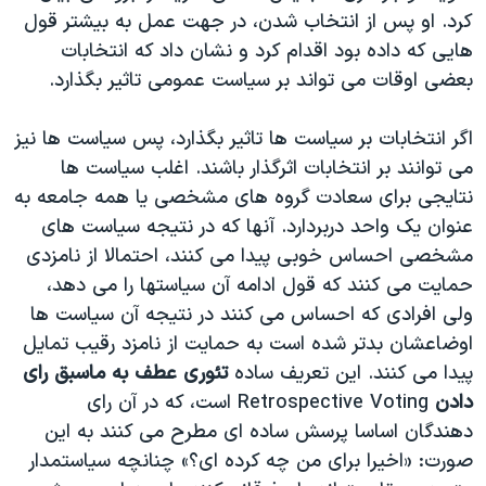
کرد. او پس از انتخاب شدن، در جهت عمل به بيشتر قول
هايی که داده بود اقدام کرد و نشان داد که انتخابات
بعضی اوقات می تواند بر سياست عمومی تاثير بگذارد.
اگر انتخابات بر سياست ها تاثير بگذارد، پس سياست ها نيز
می توانند بر انتخابات اثرگذار باشند. اغلب سياست ها
نتايجی برای سعادت گروه های مشخصی يا همه جامعه به
عنوان يک واحد دربردارد. آنها که در نتيجه سياست های
مشخصی احساس خوبی پيدا می کنند، احتمالا از نامزدی
حمايت می کنند که قول ادامه آن سياستها را می دهد،
ولی افرادی که احساس می کنند در نتيجه آن سياست ها
اوضاعشان بدتر شده است به حمايت از نامزد رقيب تمايل
پيدا می کنند. اين تعريف ساده
تئوری عطف به ماسبق رای
دادن
Retrospective Voting است، که در آن رای
دهندگان اساسا پرسش ساده ای مطرح می کنند به اين
صورت: «اخيرا برای من چه کرده ای؟» چنانچه سياستمدار