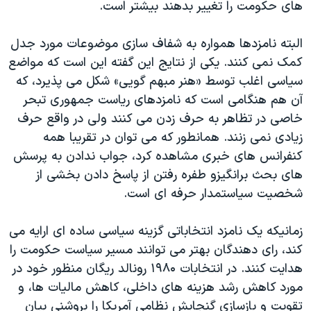
های حکومت را تغيير بدهند بيشتر است.
البته نامزدها همواره به شفاف سازی موضوعات مورد جدل
کمک نمی کنند. يکی از نتايج اين گفته اين است که مواضع
سياسی اغلب توسط «هنر مبهم گويی» شکل می پذيرد، که
آن هم هنگامی است که نامزدهای رياست جمهوری تبحر
خاصی در تظاهر به حرف زدن می کنند ولی در واقع حرف
زيادی نمی زنند. همانطور که می توان در تقريبا همه
کنفرانس های خبری مشاهده کرد، جواب ندادن به پرسش
های بحث برانگيزو طفره رفتن از پاسخ دادن بخشی از
شخصيت سياستمدار حرفه ای است.
زمانيکه يک نامزد انتخاباتی گزينه سياسی ساده ای ارايه می
کند، رای دهندگان بهتر می توانند مسير سياست حکومت را
هدايت کنند. در انتخابات ۱۹۸۰ رونالد ريگان منظور خود در
مورد کاهش رشد هزينه های داخلی، کاهش ماليات ها، و
تقويت و بازسازی گنجايش نظامی آمريکا را بروشنی بيان