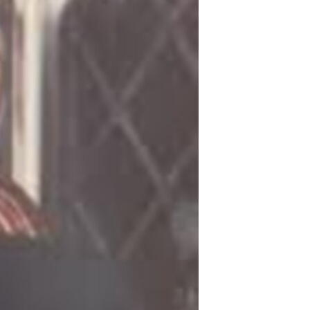
مستندها
فرهنگ و زندگی
حقوق شهروندی
انتخابات ریاست جمهوری آمریکا ۲۰۲۴
اقتصادی
حمله جمهوری اسلامی به اسرائیل
رمز مهسا
علم و فناوری
اسرائیل در جنگ
ورزش زنان در ایران
گالری عکس
اعتراضات زن، زندگی، آزادی
آرشیو پخش زنده
مجموعه مستندهای دادخواهی
تریبونال مردمی آبان ۹۸
دادگاه حمید نوری
چهل سال گروگان‌گیری
قانون شفافیت دارائی کادر رهبری ایران
اعتراضات مردمی آبان ۹۸
اسرائیل در جنگ