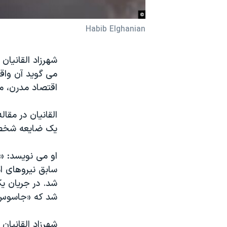
نرگس محمدی برنده جایزه نوبل صلح
Habib Elghanian
همایش محافظه‌کاران آمریکا «سی‌پک»
صفحه‌های ویژه
شهرزاد القانیان
سفر پرزیدنت ترامپ به چین
می گوید آن واقع
اقتصاد مدرن، مت
القانیان در مقا
یک ضایعه شخصی،
سابق نیروهای ام
شد که «جاسوس 
شهرزاد القانیان