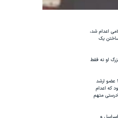
لامی اعدام شد،
 ساختن یک
زرگ او نه فقط
او می نویسد: «در ماه های پس از بازگشت آیت اله خمینی به ایران، حدود ۲۰۰ عضو ارشد
د که اعدام
کشید، او به نادرستی متهم
سراییل و