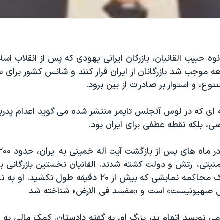
 نوه حبیب القانیان، بازرگان ایرانی یهودی که پس از انقلاب اس
ه موجب شد بازرگانان از ایران فرار کنند و شانس کشور برای
نوع، و استوار بر صادرات از بین برود.
له ای که در لوس آنجلس تایمز منتشر شده می گوید اعدام پدرب
 بلکه نقطه عطفی برای ایران بود.
نیتی، ارتش و دولت کشته شدند. القانیان نخستین بازرگانی بو
شد. در جریان یک محاکمه نمایشی که بیش از ۲۰ دقیقه طول ن
صهیونیست» است و «مفسد فی الارض» شناخته شد.
 می نویسد اتهام پدر بزرگ او، به گفته دادستان، کمک مالی به ا