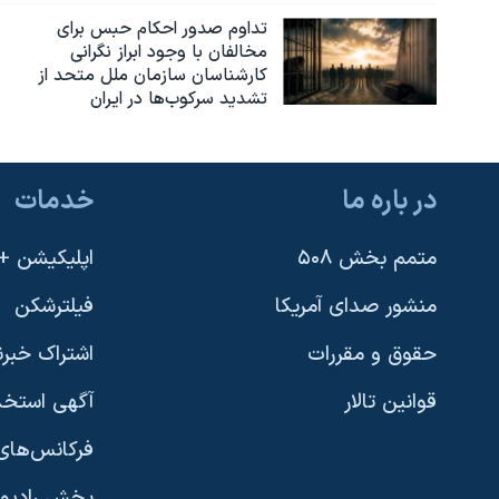
تداوم صدور احکام حبس برای
مخالفان با وجود ابراز نگرانی
کارشناسان سازمان ملل متحد از
تشدید سرکوب‌ها در ایران
در باره ما
خدمات
متمم بخش ۵۰۸
اپلیکیشن +VOA
منشور صدای آمریکا
فیلترشکن
حقوق و مقررات
اشتراک خبرن
قوانین تالار
آگهی استخد
فرکانس‌های 
پخش رادیو