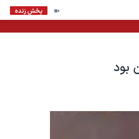
پخش زنده
 بود