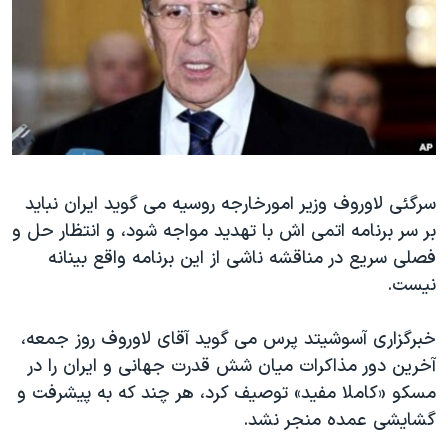
دنبال کنید
مستندها
فرهنگ و زندگی
حقوق شهروندی
انتخابات ریاست جمهوری آمریکا ۲۰۲۴
اقتصادی
حمله جمهوری اسلامی به اسرائیل
رمز مهسا
علم و فناوری
زبانهای مختلف
اسرائیل در جنگ
ورزش زنان در ایران
گالری عکس
اعتراضات زن، زندگی، آزادی
سرگئی لاوروف وزیر امورخارجه روسیه می گوید ایران نباید
بر سر برنامه اتمی اش با تهدید مواجه شود، و انتظار حل و
آرشیو پخش زنده
مجموعه مستندهای دادخواهی
فصلی سریع در مناقشه ناشی از این برنامه واقع بینانه
تریبونال مردمی آبان ۹۸
نیست.
دادگاه حمید نوری
خبرگزاری آسوشیتد پرس می گوید آقای لاوروف روز جمعه،
چهل سال گروگان‌گیری
آخرین دور مذاکرات میان شش قدرت جهانی و ایران را در
قانون شفافیت دارائی کادر رهبری ایران
مسکو «کاملا مفید» توصیف کرد، هر چند که به پیشرفت و
اعتراضات مردمی آبان ۹۸
گشایشی عمده منجر نشد.