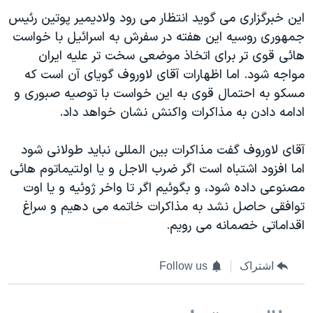
اسرائیل در جنگ
این خبرگزاری می گوید انتظار می رود ولادیمیر پوتین رئیس
نرگس محمدی برنده جایزه نوبل صلح
جمهوری روسیه این هفته در سفرش به اسرائیل با خواست
همایش محافظه‌کاران آمریکا «سی‌پک»
هائی قوی تر برای اتخاذ موضعی سخت تر علیه ایران
مواجه شود. اما اظهارات آقای لاوروف گویای آن است که
صفحه‌های ویژه
مسکو به احتمال قوی به این خواست با توصیه صبوری و
سفر پرزیدنت ترامپ به چین
ادامه دادن به مذاکرات واکنش نشان خواهد داد.
آقای لاوروف گفت مذاکرات بین المللی نباید طولانی شود
اما افزود اشتباه است اگر ضرب الاجل و یا اولتیماتوم هائی
مصنوعی داده شود، و بگوئیم اگر تا واخر ژوئیه و یا اوت
توافقی حاصل نشد به مذاکرات خاتمه می دهیم و سراغ
اقداماتی خصمانه می رویم.
اشتراک
Follow us