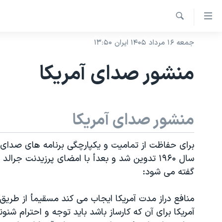
ینکهای
ابل
جستجو
سترسی
جمعه ۱۶ مرداد ۱۴۰۵ ایران ۱۳:۵۰
خانه
هش
نسخه سبک وب‌سایت
منشور صدای آمریکا
ه
موضوع ها
حتوای
برنامه های تلویزیونی
صلی
ایران
هش
منشور صدای آمریکا
جدول برنامه ها
آمریکا
ه
صفحه‌های ویژه
جهان
فحه
برای حفاظت از تمامیت و یکپارچگی برنامه های صدای آ
فرکانس‌های صدای آمریکا
صلی
ورزشی
جام جهانی ۲۰۲۶
هش
پخش رادیویی
گفته می شود:
گزیده‌ها
عملیات خشم حماسی
ه
۲۵۰سالگی آمریکا
ویژه برنامه‌ها
ستجو
منافع دراز مدت آمریکا ایجاب می کند مسقیمأ از طریق ر
ویدیوها
بایگانی برنامه‌های تلویزیونی
آمریکا برای آن که کارساز باشد باید توجه و احترام شنو