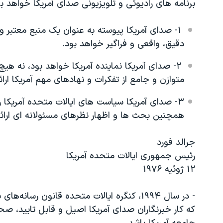
برنامه های رادیوئی و تلویزیونی صدای آمریکا خواهد بو
مستندها
فرهنگ و زندگی
حقوق شهروندی
انتخابات ریاست جمهوری آمریکا ۲۰۲۴
۱- صدای آمریکا پیوسته به عنوان یک منبع معتبر و
اقتصادی
حمله جمهوری اسلامی به اسرائیل
دقیق، واقعی و فراگیر خواهد بود.
رمز مهسا
علم و فناوری
۲- صدای آمریکا نماینده آمریکا خواهد بود، نه هی
اسرائیل در جنگ
ورزش زنان در ایران
متوازن و جامع از تفکرات و نهادهای مهم آمریکا ارائ
گالری عکس
اعتراضات زن، زندگی، آزادی
۳- صدای آمریکا سیاست های ایالات متحده آمریکا ر
آرشیو پخش زنده
مجموعه مستندهای دادخواهی
همچنین بحث ها و اظهار نظرهای مسئولانه ای ارائه
تریبونال مردمی آبان ۹۸
جرالد فورد
دادگاه حمید نوری
رئیس جمهوری ایالات متحده آمریکا
چهل سال گروگان‌گیری
۱۲ ژوئیه ۱۹۷۶
قانون شفافیت دارائی کادر رهبری ایران
- در سال ۱۹۹۴، کنگره ایالات متحده قانون رس
اعتراضات مردمی آبان ۹۸
که کار خبرنگاران صدای آمریکا اصیل و قابل تایید، ص
اسرائیل در جنگ