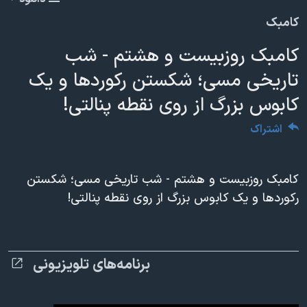
دنبال کنید
مستندها
فرهنگ و زندگی
360p
کامبک
حقوق شهروندی
انتخابات ریاست جمهوری آمریکا ۲۰۲۴
480p
480p
360p
240p
Auto
کامبک روزبیست و هشتم - شب
اقتصادی
حمله جمهوری اسلامی به اسرائیل
720p
تاریخی مسی؛ شکستن رکوردها و یک
1080p
720p
رمز مهسا
علم و فناوری
1080p
کابوس بزرگ از روی نقطه پنالتی!
زبانهای مختلف
اسرائیل در جنگ
ورزش زنان در ایران
اشتراک
گالری عکس
اعتراضات زن، زندگی، آزادی
آرشیو پخش زنده
مجموعه مستندهای دادخواهی
کامبک روزبیست و هشتم - شب تاریخی مسی؛ شکستن
تریبونال مردمی آبان ۹۸
رکوردها و یک کابوس بزرگ از روی نقطه پنالتی!
دادگاه حمید نوری
چهل سال گروگان‌گیری
قانون شفافیت دارائی کادر رهبری ایران
برنامه‌های تلویزیونی
اعتراضات مردمی آبان ۹۸