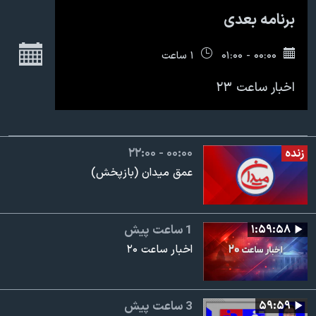
اسرائیل در جنگ
برنامه بعدی
نرگس محمدی برنده جایزه نوبل صلح
ج
همایش محافظه‌کاران آمریکا «سی‌پک»
۰۰:۰۰ - ۰۱:۰۰
۱ ساعت
صفحه‌های ویژه
اخبار ساعت ۲۳
سفر پرزیدنت ترامپ به چین
۲۲:۰۰ - ۰۰:۰۰
زنده
عمق میدان (بازپخش)
۱:۵۹:۵۸
1 ساعت پیش
اخبار ساعت ۲۰
۵۹:۵۹
3 ساعت پیش