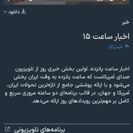
دنبال کنید
مستندها
فرهنگ و زندگی
240p
دانلود
حقوق شهروندی
انتخابات ریاست جمهوری آمریکا ۲۰۲۴
360p
خبر
اقتصادی
حمله جمهوری اسلامی به اسرائیل
480p
480p
360p
240p
Auto
اخبار ساعت ۱۵
رمز مهسا
علم و فناوری
720p
زبانهای مختلف
1080p
720p
اشتراک
اسرائیل در جنگ
ورزش زنان در ایران
1080p
گالری عکس
اعتراضات زن، زندگی، آزادی
اخبار ساعت پانزده، اولین بخش خبری روز از تلویزیون
آرشیو پخش زنده
مجموعه مستندهای دادخواهی
صدای آمریکاست که ساعت پانزده به وقت ایران پخش
تریبونال مردمی آبان ۹۸
می‌شود و با ارائه پوششی جامع از تازه‌ترین تحولات ایران،
دادگاه حمید نوری
آمریکا و جهان، در قالب برنامه‌ای دو ساعته مروری سریع و
کامل بر مهم‌ترین رویدادهای روز ارائه می‌دهد.
چهل سال گروگان‌گیری
قانون شفافیت دارائی کادر رهبری ایران
اعتراضات مردمی آبان ۹۸
برنامه‌های تلویزیونی