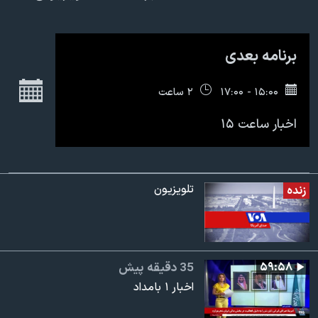
اسرائیل در جنگ
نرگس محمدی برنده جایزه نوبل صلح
برنامه بعدی
همایش محافظه‌کاران آمریکا «سی‌پک»
صفحه‌های ویژه
ج
۱۵:۰۰ - ۱۷:۰۰
۲ ساعت
سفر پرزیدنت ترامپ به چین
اخبار ساعت ۱۵
تلویزیون
زنده
۵۹:۵۸
35 دقیقه پیش
اخبار ۱ بامداد