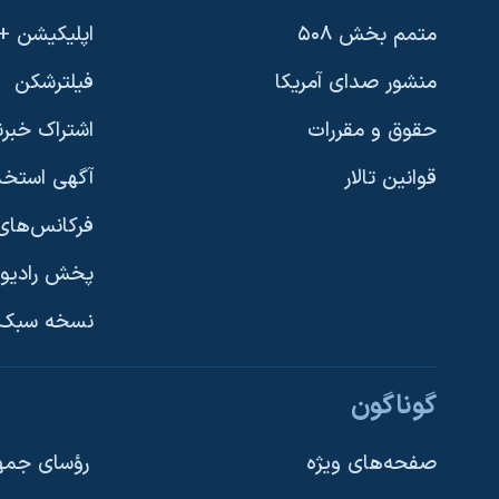
متمم بخش ۵۰۸
اپلیکیشن +VOA
منشور صدای آمریکا
فیلترشکن
حقوق و مقررات
اشتراک خبرن
قوانین تالار
آگهی استخد
فرکانس‌های 
پخش رادیو
یادگیری زبان انگلیسی
نسخه سبک 
دنبال کنید
گوناگون
صفحه‌های ویژه
رؤسای جمهو