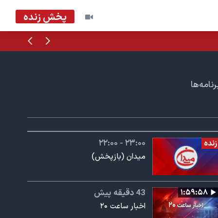
پخش زنده
قبلی
بعدی
امه‌ها
۲۲:۰۰ - ۲۳:۰۰
زنده
میدان (بازپخش)
۱:۵۹:۵۸
43 دقیقه پیش
اخبار ساعت ۲۰