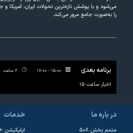
می‌شود و با پوشش تازه‌ترین تحولات ایران، آمریکا و جه
نرگس محمدی برنده جایزه نوبل صلح
720p
را به‌صورت جامع مرور می‌کند.
همایش محافظه‌کاران آمریکا «سی‌پک»
صفحه‌های ویژه
سفر پرزیدنت ترامپ به چین
برنامه بعدی
۱۵:۰۰ - ۱۷:۰۰
۲ ساعت
اخبار ساعت ۱۵
در باره ما
خدمات
متمم بخش ۵۰۸
اپلیکیشن +VOA