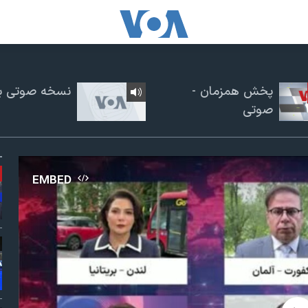
پخش همزمان -
نسخه صوتی برن
صوتی
EMBED