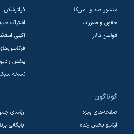
منشور صدای آمریکا
فیلترشکن
حقوق و مقررات
اشتراک خبرن
قوانین تالار
آگهی استخد
فرکانس‌های 
پخش رادیو
یادگیری زبان انگلیسی
نسخه سبک 
دنبال کنید
گوناگون
صفحه‌های ویژه
رؤسای جمهو
آرشیو پخش زنده
بایگانی برن
زبانهای مختلف