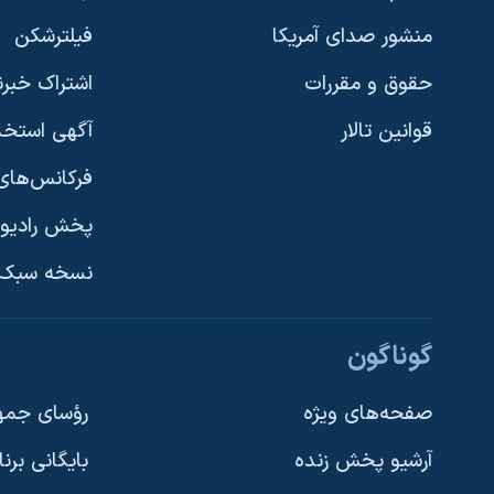
منشور صدای آمریکا
فیلترشکن
حقوق و مقررات
اشتراک خبرن
قوانین تالار
آگهی استخد
فرکانس‌های 
پخش رادیو
یادگیری زبان انگلیسی
نسخه سبک 
دنبال کنید
گوناگون
صفحه‌های ویژه
رؤسای جمهو
آرشیو پخش زنده
بایگانی برن
زبانهای مختلف