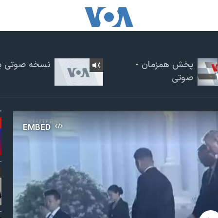
پخش همزمان -
نسخه صوتی برن
صوتی
EMBED