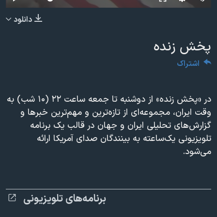
دنبال کنید
مستندها
فرهنگ و زندگی
240p
دانلود
حقوق شهروندی
انتخابات ریاست جمهوری آمریکا ۲۰۲۴
360p
پخش زنده
اقتصادی
حمله جمهوری اسلامی به اسرائیل
480p
480p
360p
240p
Auto
رمز مهسا
علم و فناوری
اشتراک
720p
زبانهای مختلف
1080p
720p
اسرائیل در جنگ
ورزش زنان در ایران
1080p
گالری عکس
اعتراضات زن، زندگی، آزادی
در «پخش زنده» از دوشنبه تا جمعه ساعت ۲۲ (۱۰ شب) به
وقت ایران، مجموعه‌ای از تازه‌ترين و مهم‌ترین خبرها و
آرشیو پخش زنده
مجموعه مستندهای دادخواهی
گزارش‌هاى تحلیلی ایران و جهان در قالب یک برنامه
تریبونال مردمی آبان ۹۸
تلویزیونی یک‌ساعته به بینندگان صدای آمریکا ارائه
دادگاه حمید نوری
می‌شود.
چهل سال گروگان‌گیری
قانون شفافیت دارائی کادر رهبری ایران
برنامه‌های تلویزیونی
اعتراضات مردمی آبان ۹۸