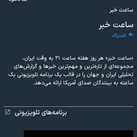
دنبال کنید
مستندها
فرهنگ و زندگی
360p
ساعت خبر
حقوق شهروندی
انتخابات ریاست جمهوری آمریکا ۲۰۲۴
480p
480p
360p
240p
Auto
ساعت خبر
اقتصادی
حمله جمهوری اسلامی به اسرائیل
720p
1080p
720p
اشتراک
رمز مهسا
علم و فناوری
1080p
زبانهای مختلف
اسرائیل در جنگ
ورزش زنان در ایران
«ساعت خبر» هر روز هفته ساعت ۲۱ به وقت ایران،
گالری عکس
اعتراضات زن، زندگی، آزادی
مجموعه‌ای از تازه‌ترين و مهم‌ترین خبرها و گزارش‌هاى
آرشیو پخش زنده
مجموعه مستندهای دادخواهی
تحلیلی ایران و جهان را در قالب یک برنامه تلویزیونی یک
ساعته به بینندگان صدای آمریکا ارائه می‌دهد.
تریبونال مردمی آبان ۹۸
دادگاه حمید نوری
چهل سال گروگان‌گیری
برنامه‌های تلویزیونی
قانون شفافیت دارائی کادر رهبری ایران
اعتراضات مردمی آبان ۹۸