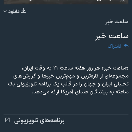
دنبال کنید
مستندها
فرهنگ و زندگی
240p
دانلود
حقوق شهروندی
انتخابات ریاست جمهوری آمریکا ۲۰۲۴
360p
ساعت خبر
اقتصادی
حمله جمهوری اسلامی به اسرائیل
480p
480p
360p
240p
Auto
ساعت خبر
رمز مهسا
علم و فناوری
720p
زبانهای مختلف
1080p
720p
اشتراک
اسرائیل در جنگ
ورزش زنان در ایران
1080p
گالری عکس
اعتراضات زن، زندگی، آزادی
«ساعت خبر» هر روز هفته ساعت ۲۱ به وقت ایران،
آرشیو پخش زنده
مجموعه مستندهای دادخواهی
مجموعه‌ای از تازه‌ترين و مهم‌ترین خبرها و گزارش‌هاى
تریبونال مردمی آبان ۹۸
تحلیلی ایران و جهان را در قالب یک برنامه تلویزیونی یک
دادگاه حمید نوری
ساعته به بینندگان صدای آمریکا ارائه می‌دهد.
چهل سال گروگان‌گیری
قانون شفافیت دارائی کادر رهبری ایران
برنامه‌های تلویزیونی
اعتراضات مردمی آبان ۹۸